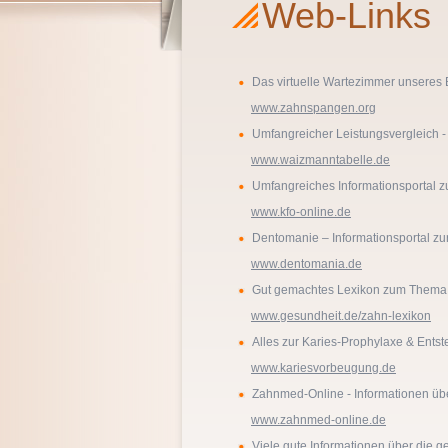
Web-Links
Das virtuelle Wartezimmer unseres
www.zahnspangen.org
Umfangreicher Leistungsvergleich 
www.waizmanntabelle.de
Umfangreiches Informationsportal z
www.kfo-online.de
Dentomanie – Informationsportal z
www.dentomania.de
Gut gemachtes Lexikon zum Thema
www.gesundheit.de/zahn-lexikon
Alles zur Karies-Prophylaxe & Ents
www.kariesvorbeugung.de
Zahnmed-Online - Informationen üb
www.zahnmed-online.de
Viele gute Informationen über die 