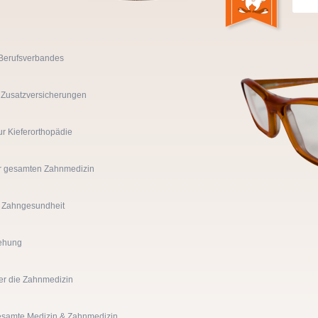
 Berufsverbandes
- Zusatzversicherungen
ur Kieferorthopädie
ur gesamten Zahnmedizin
 Zahngesundheit
tehung
er die Zahnmedizin
gesamte Medizin & Zahnmedizin