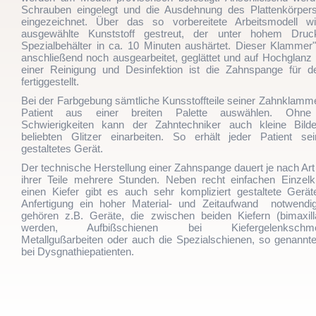
Schrauben eingelegt und die Ausdehnung des Plattenkörper
eingezeichnet. Über das so vorbereitete Arbeitsmodell w
ausgewählte Kunststoff gestreut, der unter hohem Dru
Spezialbehälter in ca. 10 Minuten aushärtet. Dieser Klammer"r
anschließend noch ausgearbeitet, geglättet und auf Hochglanz 
einer Reinigung und Desinfektion ist die Zahnspange für d
fertiggestellt.
Bei der Farbgebung sämtliche Kunsstoffteile seiner Zahnklamme
Patient aus einer breiten Palette auswählen. Ohne 
Schwierigkeiten kann der Zahntechniker auch kleine Bild
beliebten Glitzer einarbeiten. So erhält jeder Patient sein
gestaltetes Gerät.
Der technische Herstellung einer Zahnspange dauert je nach Ar
ihrer Teile mehrere Stunden. Neben recht einfachen Einzel
einen Kiefer gibt es auch sehr kompliziert gestaltete Gerät
Anfertigung ein hoher Material- und Zeitaufwand notwendig
gehören z.B. Geräte, die zwischen beiden Kiefern (bimaxill
werden, Aufbißschienen bei Kiefergelenkschmerz
Metallgußarbeiten oder auch die Spezialschienen, so genannte
bei Dysgnathiepatienten.