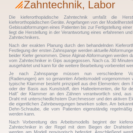
Zahntechnik, Labor
Die kieferorthopädische Zahntechnik umfaßt die Herste
kieferorthopädischen Geräte. Angefangen von der Modellherstel
Gebissabformungen eines Patienten bis zur Fertigstellung eine
liegt die Herstellung in der Verantwortung eines erfahrenen un
Zahntechnikers.
Nach der exakten Planung durch den behandelnden Kieferor
Festlegung der ersten Zahnspange werden aktuelle Abformunge
beider Kiefer genommen. Diese Alginat-Abformungen werden d
vom Zahntechniker in Gips ausgegossen. Nach ca. 30 Minuten 
ausgehärtet und kann für die weitere Bearbeitung vorbereitet we
Je nach Zahnspange müssen nun verschiedene Vorb
(Radierungen) am so genannten Arbeitsmodell vorgenommen 
typische Klammer besteht prinzipiell aus drei Elementen: dem 
oder der Basis aus Kunststoff, den Halteelementen, die für de
Halt" der Klammer an den Zähnen verantwortlich sind, aus
Draht mit unterschiedlichstem Durchmesser und den aktiven El
die eigentlichen Zahnbewegungen bewirken sollen. Am bekannte
Dehn-Schraube, die vom Patienten eigenständig regelmäßig 
werden kann.
Nach Vorbereitung des Arbeitsmodells beginnt der kiefero
Zahntechniker in der Regel mit dem Biegen der Drahtelem
werden am Modell provisorisch befestigt. Anschließend werd